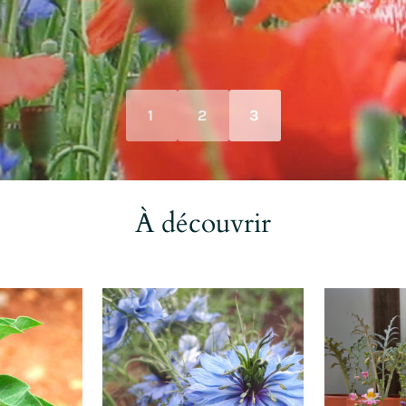
1
2
3
À découvrir