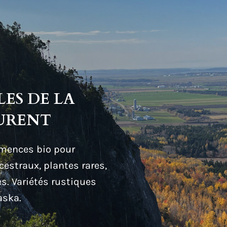
ES DE LA
AURENT
mences bio pour
cestraux, plantes rares,
s. Variétés rustiques
aska.