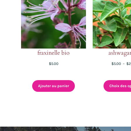
fraxinelle bio
ashwaga
$
5.00
$
5.00
–
$
2
Ajouter au panier
Choix des o