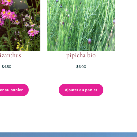
izanthus
pipicha bio
$
4.50
$
6.00
er au panier
Ajouter au panier