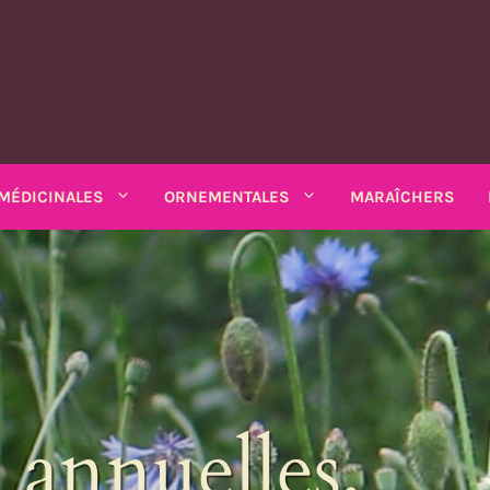
MÉDICINALES
ORNEMENTALES
MARAÎCHERS
MATIQUES
PLANTES MÉDICINALES
PLANTES ORNEMENTALES
rs
Rhubarbe
ANNUELLES
ANNUELLES
estibles
SALADES DIVERSES
io bio
Amarantes
Coréopsis
Feuilles diverses
Armoise
Matricaire odorante
Chardons
Sarriette 
k bio
Arroches
Cosmos
de balcon,
ains
Chicorées
Ashwagandha
Mélisse
Mauves
Souci - c
Asarine
Gloire-du-mati
grimpants
Moutardes
Balsamine
Nigelle
Mélisse turque
Tabacs
Balsamine
Gueules-de-lou