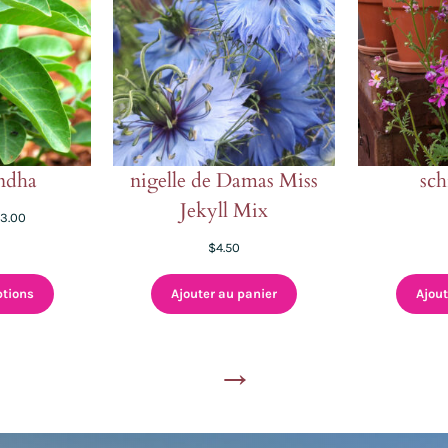
ndha
nigelle de Damas Miss
sch
Jekyll Mix
Plage
3.00
de
$
4.50
prix :
$5.00
ptions
Ajouter au panier
Ajout
à
$23.00
→