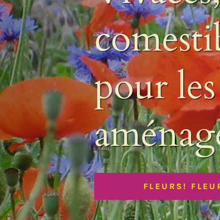
Laitues
Cerfeuil
Fenouil des Alpes bio
Chou et kale
Melons et 
fleurs p
Coriandre
Kiwi arctique bio
Concombres
Pois et au
Estragon
Gai Lan Blue Star bio
COURGES
Poivrons e
Fenugrec
Melon Farnorth bio
Courges d'été
Racines di
Marjolaine
pollinisa
Oseille-épinard bio
Courges d'hiver
Radis, nave
Oseille sanguine bio
Penstemon calico bio
Piment Criolla Sella
autres k
VIVACES ET BISA
8 KITS DIFFÉ