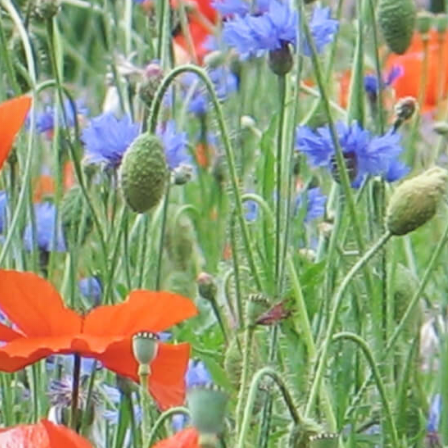
Oreille de lion
Tagètes
gne
Orlaya
Tournesols
Pavots
Zinnia
Pensée sauvage
Petunia
Phacélie