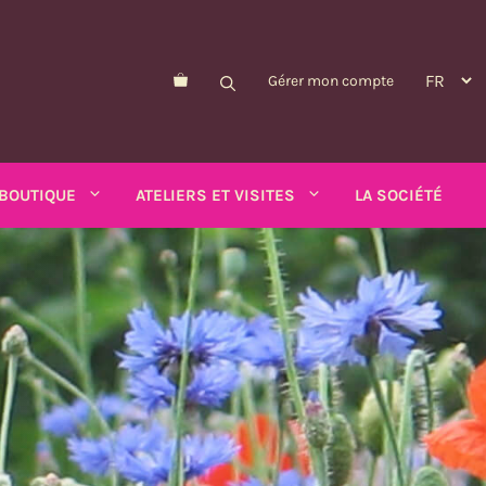
Gérer mon compte
BOUTIQUE
ATELIERS ET VISITES
LA SOCIÉTÉ
Morelle de Balbis
Pois-asperge
d'été
Myosotis
Schizanthus
alendula
n
Nicandre
Soucis
p
Nigelle
Tabac ailé