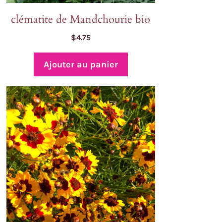
clématite de Mandchourie bio
$
4.75
Ajouter au panier