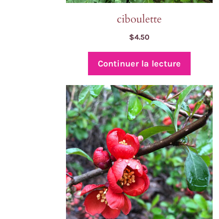
ciboulette
$
4.50
Continuer la lecture