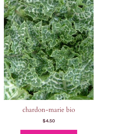
Oreille de lion
Tagètes
gne
Orlaya
Tournesols
Pavots
Zinnia
Pensée sauvage
Petunia
Phacélie
chardon-marie bio
$
4.50