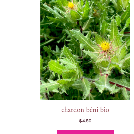
Laitues
Cerfeuil
Fenouil des Alpes bio
Chou et kale
Melons et 
Coriandre
Kiwi arctique bio
Concombres
Pois et au
Estragon
Gai Lan Blue Star bio
COURGES
Poivrons e
Fenugrec
Melon Farnorth bio
Courges d'été
Racines di
Marjolaine
Oseille-épinard bio
Courges d'hiver
Radis, nave
Oseille sanguine bio
Penstemon calico bio
Piment Criolla Sella
VIVACES ET BISA
chardon béni bio
$
4.50