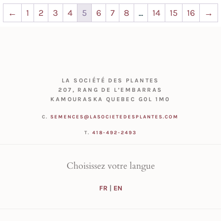
←
1
2
3
4
5
6
7
8
...
14
15
16
→
LA SOCIÉTÉ DES PLANTES
207, RANG DE L’EMBARRAS
KAMOURASKA QUEBEC G0L 1M0
C.
SEMENCES@LASOCIETEDESPLANTES.COM
T.
418-492-2493
Choisissez votre langue
FR
|
EN