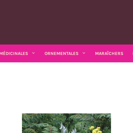
MÉDICINALES
ORNEMENTALES
MARAÎCHERS
MATIQUES
PLANTES MÉDICINALES
PLANTES ORNEMENTALES
rs
Rhubarbe
ANNUELLES
ANNUELLES
estibles
SALADES DIVERSES
io bio
Amarantes
Coréopsis
Feuilles diverses
Armoise
Matricaire odorante
Chardons
Sarriette 
k bio
Arroches
Cosmos
ains
Chicorées
Ashwagandha
Mélisse
Mauves
Souci - c
Asarine
Gloire-du-mati
grimpants
Moutardes
Balsamine
Nigelle
Mélisse turque
Tabacs
Balsamine
Gueules-de-lou