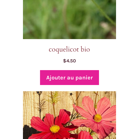
coquelicot bio
$
4.50
Ajouter au panier