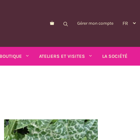
Gérer mon compte
BOUTIQUE
ATELIERS ET VISITES
LA SOCIÉTÉ
Morelle de Balbis
Pois-asperge
d'été
Myosotis
Schizanthus
alendula
n
Nicandre
Soucis
p
Nigelle
Tabac ailé