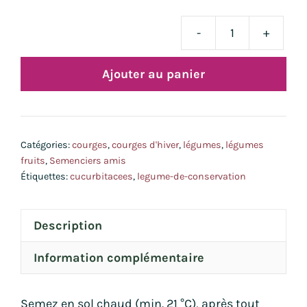
-
+
quan
de
Ajouter au panier
cou
mus
Can
Cro
Catégories:
courges
,
courges d'hiver
,
légumes
,
légumes
fruits
,
Semenciers amis
Étiquettes:
cucurbitacees
,
legume-de-conservation
Description
Information complémentaire
Semez en sol chaud (min. 21 °C), après tout