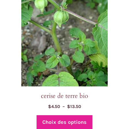
variations.
Les
options
peuvent
être
choisies
sur
la
page
du
produit
cerise de terre bio
Plage
$
4.50
–
$
13.50
de
prix :
Choix des options
$4.50