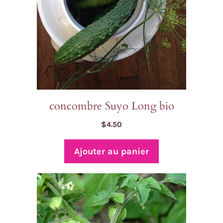
concombre Suyo Long bio
$
4.50
Ajouter au panier
Ce
produit
a
plusieurs