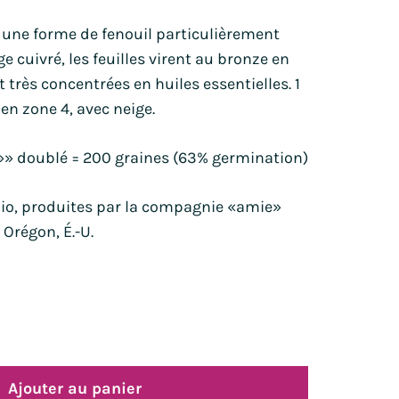
Oreille de lion
Tagètes
t une forme de fenouil particulièrement
gne
Orlaya
Tournesols
e cuivré, les feuilles virent au bronze en
Pavots
Zinnia
t très concentrées en huiles essentielles. 1
Pensée sauvage
en zone 4, avec neige.
Petunia
Phacélie
»» doublé = 200 graines (63% germination)
bio, produites par la compagnie «amie»
Orégon, É.-U.
Ajouter au panier