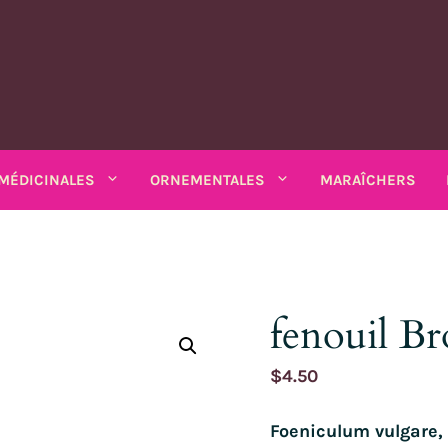
MÉDICINALES
ORNEMENTALES
MARAÎCHERS
MATIQUES
PLANTES MÉDICINALES
PLANTES ORNEMENTALES
rs
Rhubarbe
ANNUELLES
ANNUELLES
fenouil Br
estibles
SALADES DIVERSES
io bio
Amarantes
Coréopsis
Feuilles diverses
Armoise
Matricaire odorante
Chardons
Sarriette 
$
4.50
k bio
Arroches
Cosmos
ains
Chicorées
Ashwagandha
Mélisse
Mauves
Souci - c
Asarine
Gloire-du-mati
grimpants
Moutardes
Foeniculum vulgare,
Balsamine
Nigelle
Mélisse turque
Tabacs
Balsamine
Gueules-de-lou