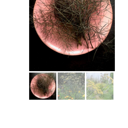
Laitues
Cerfeuil
Fenouil des Alpes bio
Chou et kale
Melons et 
Coriandre
Kiwi arctique bio
Concombres
Pois et au
Estragon
Gai Lan Blue Star bio
COURGES
Poivrons e
Fenugrec
Melon Farnorth bio
Courges d'été
Racines di
Marjolaine
Oseille-épinard bio
Courges d'hiver
Radis, nave
Oseille sanguine bio
Penstemon calico bio
Piment Criolla Sella
VIVACES ET BISA