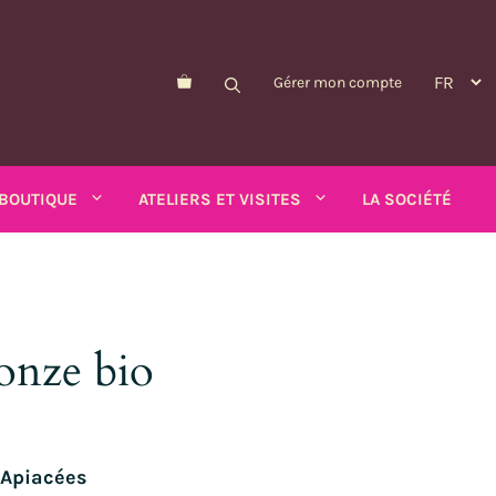
Gérer mon compte
BOUTIQUE
ATELIERS ET VISITES
LA SOCIÉTÉ
onze bio
Morelle de Balbis
Pois-asperge
d'été
Myosotis
Schizanthus
alendula
n
Nicandre
Soucis
 Apiacées
p
Nigelle
Tabac ailé