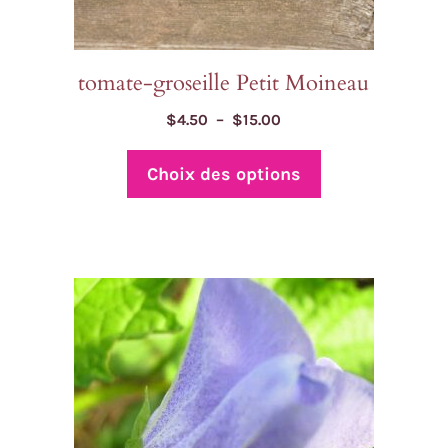
du
produit
tomate-groseille Petit Moineau
Plage
$
4.50
–
$
15.00
de
prix :
Choix des options
$4.50
à
$15.00