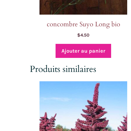
concombre Suyo Long bio
$
4.50
Ajouter au panier
Produits similaires
Ce
produit
a
plusieurs
variations.
Les