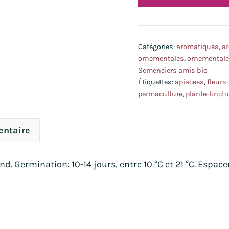
Bronze
bio
Catégories:
aromatiques
,
ar
ornementales
,
ornementales
Semenciers amis bio
Étiquettes:
apiacees
,
fleurs
permaculture
,
plante-tincto
entaire
. Germination: 10-14 jours, entre 10 °C et 21 °C. Espace