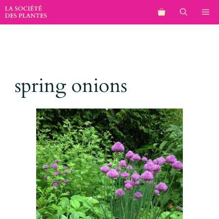
Aller
M
au
contenu
spring onions