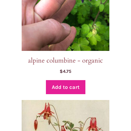
alpine columbine - organic
$
4.75
Add to cart