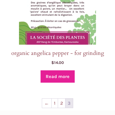
organic angelica pepper - for grinding
$
14.00
Read more
←
1
2
3