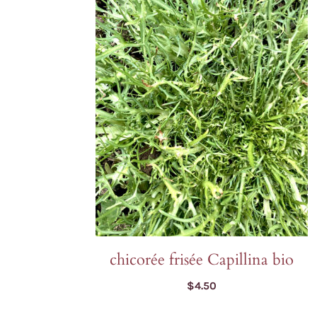
Laitues
Cerfeuil
Fenouil des Alpes bio
Chou et kale
Melons et 
Coriandre
Kiwi arctique bio
Concombres
Pois et au
Estragon
Gai Lan Blue Star bio
COURGES
Poivrons e
Fenugrec
Melon Farnorth bio
Courges d'été
Racines di
Marjolaine
Oseille-épinard bio
Courges d'hiver
Radis, nave
Oseille sanguine bio
Penstemon calico bio
Piment Criolla Sella
VIVACES ET BISA
chicorée frisée Capillina bio
$
4.50