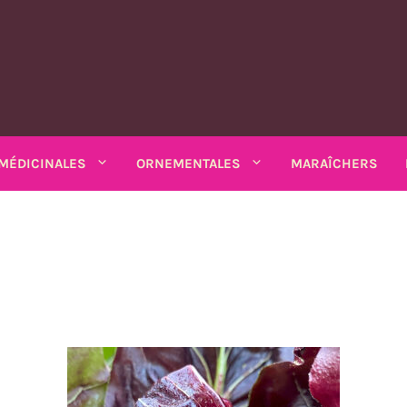
MÉDICINALES
ORNEMENTALES
MARAÎCHERS
MATIQUES
PLANTES MÉDICINALES
PLANTES ORNEMENTALES
rs
Rhubarbe
ANNUELLES
ANNUELLES
estibles
SALADES DIVERSES
io bio
Amarantes
Coréopsis
Feuilles diverses
Armoise
Matricaire odorante
Chardons
Sarriette 
k bio
Arroches
Cosmos
ains
Chicorées
Ashwagandha
Mélisse
Mauves
Souci - c
Asarine
Gloire-du-mati
grimpants
Moutardes
Balsamine
Nigelle
Mélisse turque
Tabacs
Balsamine
Gueules-de-lou