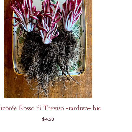
Oreille de lion
Tagètes
gne
Orlaya
Tournesols
Pavots
Zinnia
Pensée sauvage
Petunia
Phacélie
icorée Rosso di Treviso -tardivo- bio
$
4.50