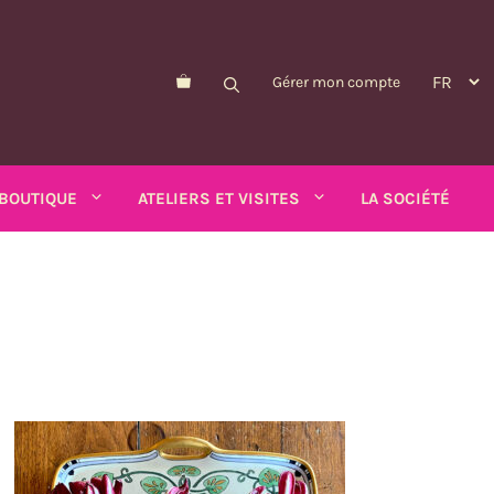
Gérer mon compte
BOUTIQUE
ATELIERS ET VISITES
LA SOCIÉTÉ
Morelle de Balbis
Pois-asperge
d'été
Myosotis
Schizanthus
alendula
n
Nicandre
Soucis
p
Nigelle
Tabac ailé