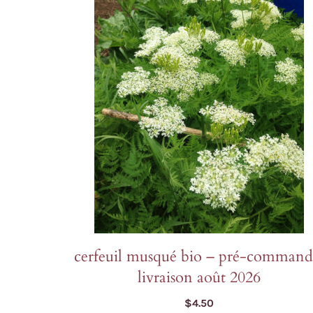
Laitues
Cerfeuil
Fenouil des Alpes bio
Chou et kale
Melons et 
Coriandre
Kiwi arctique bio
Concombres
Pois et au
Estragon
Gai Lan Blue Star bio
COURGES
Poivrons e
Fenugrec
Melon Farnorth bio
Courges d'été
Racines di
Marjolaine
Oseille-épinard bio
Courges d'hiver
Radis, nave
Oseille sanguine bio
Penstemon calico bio
Piment Criolla Sella
VIVACES ET BISA
cerfeuil musqué bio – pré-command
livraison août 2026
$
4.50