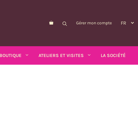
Gérer mon compte
BOUTIQUE
ATELIERS ET VISITES
LA SOCIÉTÉ
Morelle de Balbis
Pois-asperge
d'été
Myosotis
Schizanthus
alendula
n
Nicandre
Soucis
p
Nigelle
Tabac ailé