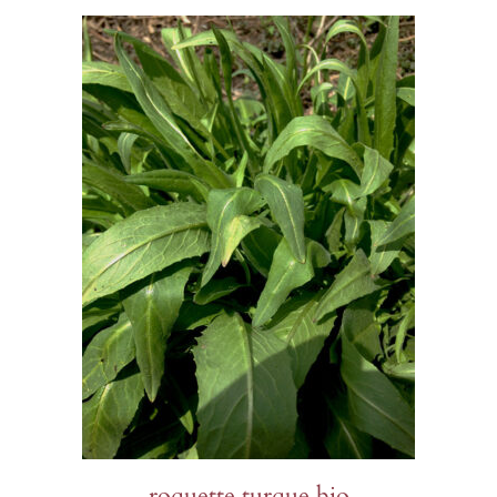
à
$9.50
roquette turque bio