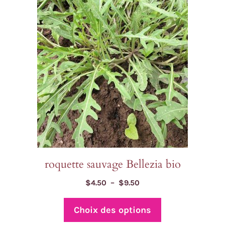
variations.
Les
options
peuvent
être
choisies
sur
la
page
du
produit
roquette sauvage Bellezia bio
Plage
$
4.50
–
$
9.50
de
prix :
Choix des options
$4.50