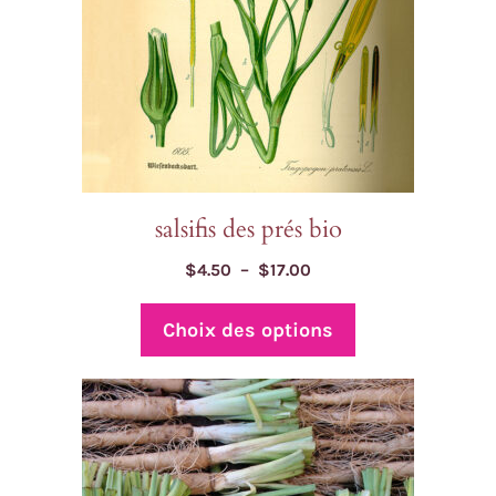
être
choisies
sur
la
page
du
produit
salsifis des prés bio
Plage
$
4.50
–
$
17.00
de
prix :
Choix des options
$4.50
à
$17.00