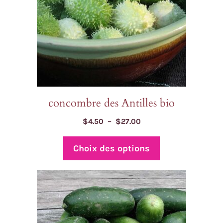
être
choisies
sur
la
page
du
produit
concombre des Antilles bio
Plage
$
4.50
–
$
27.00
de
prix :
Choix des options
$4.50
à
$27.00