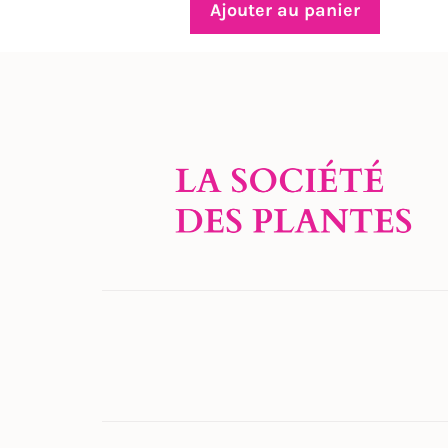
Ajouter au panier