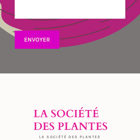
m
p
v
i
d
ENVOYER
e
LA SOCIÉTÉ DES PLANTES