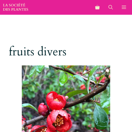
Aller
M
au
contenu
fruits divers