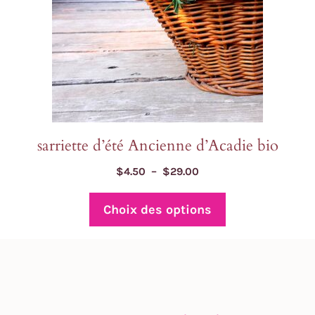
être
choisies
sur
la
page
du
produit
sarriette d’été Ancienne d’Acadie bio
Plage
$
4.50
–
$
29.00
de
prix :
Choix des options
$4.50
à
$29.00