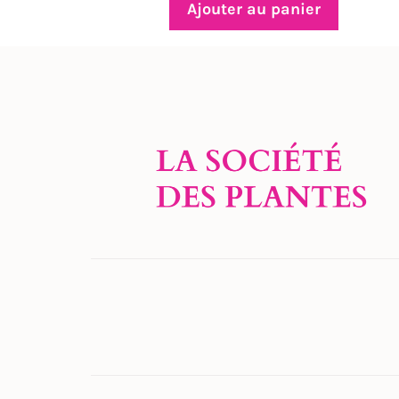
Ajouter au panier