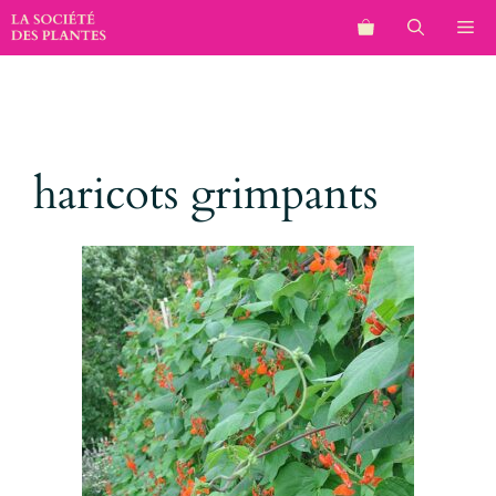
Aller
M
au
contenu
haricots grimpants