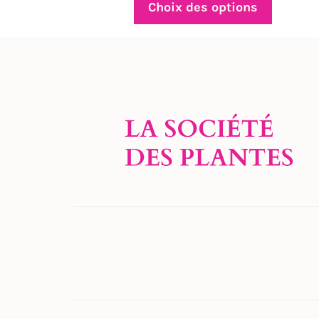
prix :
Choix des options
$4.50
à
$29.00