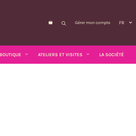
Gérer mon compte
BOUTIQUE
ATELIERS ET VISITES
LA SOCIÉTÉ
Morelle de Balbis
Pois-asperge
d'été
Myosotis
Schizanthus
alendula
n
Nicandre
Soucis
p
Nigelle
Tabac ailé