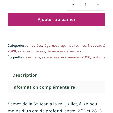
-
+
quan
de
Ajouter au panier
chic
fris
Capi
bio
Catégories:
chicorées
,
légumes
,
légumes feuilles
,
Nouveauté
2026
,
salades diverses
,
Semenciers amis bio
Étiquettes:
annuelle
,
asteracees
,
nouveau-en-2026
,
rustique
Description
Information complémentaire
Semez de la St-Jean à la mi-juillet, à un peu
moins d’un cm de profond, entre 12 °C et 23 °C