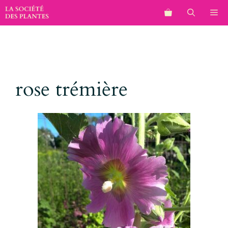
Aller
M
au
contenu
rose trémière