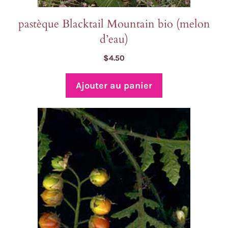
pastèque Blacktail Mountain bio (melon
d’eau)
$
4.50
Ajouter au panier