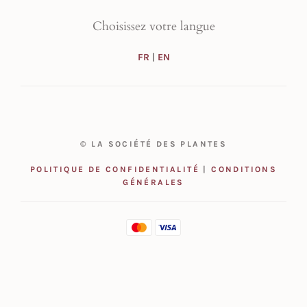
Choisissez votre langue
FR
|
EN
© LA SOCIÉTÉ DES PLANTES
POLITIQUE DE CONFIDENTIALITÉ
|
CONDITIONS
GÉNÉRALES
Article ajouté au panier
Paiement
0 Produit -
$
0.00