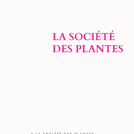
© LA SOCIÉTÉ DES PLANTES