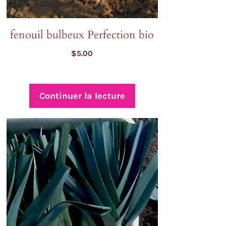
fenouil bulbeux Perfection bio
$
5.00
Continuer la lecture
oduit
usieurs
riations.
s
tions
uvent