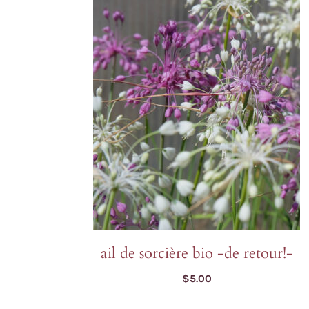
Laitues
Cerfeuil
Fenouil des Alpes bio
Chou et kale
Melons et 
Coriandre
Kiwi arctique bio
Concombres
Pois et au
Estragon
Gai Lan Blue Star bio
COURGES
Poivrons e
Fenugrec
Melon Farnorth bio
Courges d'été
Racines di
Marjolaine
Oseille-épinard bio
Courges d'hiver
Radis, nave
Oseille sanguine bio
Penstemon calico bio
Piment Criolla Sella
VIVACES ET BISA
ail de sorcière bio -de retour!-
$
5.00