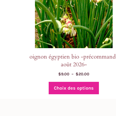
être
choisies
sur
la
page
du
produit
oignon égyptien bio -précommand
août 2026-
Plage
$
9.00
–
$
20.00
de
prix :
Choix des options
$9.00
à
$20.00