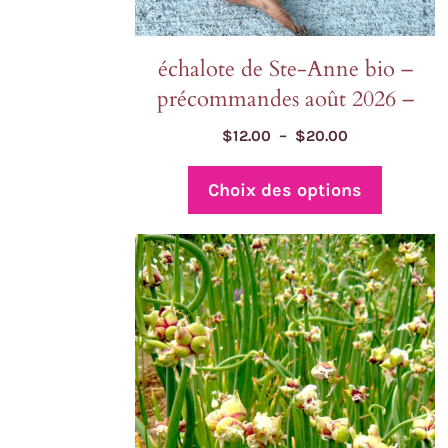
du
produit
échalote de Ste-Anne bio –
précommandes août 2026 –
Plage
$
12.00
–
$
20.00
de
prix :
Choix des options
$12.00
à
Ce
$20.00
produit
a
plusieurs
variations.
Les
options
peuvent