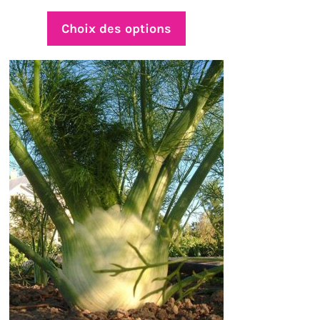
de
prix :
Choix des options
$4.75
à
$25.00