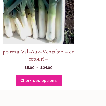
re
oisies
r
ge
u
oduit
poireau Val-Aux-Vents bio – de
retour! –
Plage
$
5.00
–
$
24.00
de
prix :
Choix des options
$5.00
à
$24.00