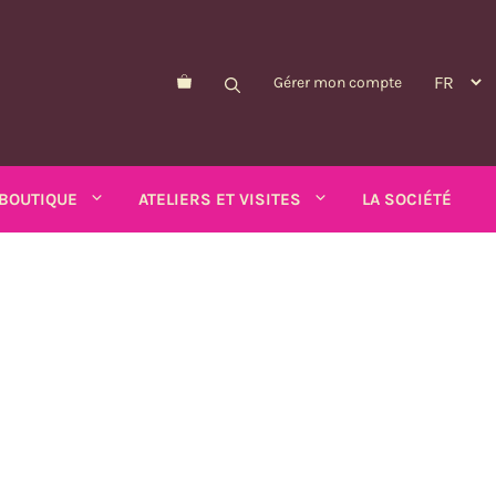
Gérer mon compte
BOUTIQUE
ATELIERS ET VISITES
LA SOCIÉTÉ
Morelle de Balbis
Pois-asperge
d'été
Myosotis
Schizanthus
alendula
n
Nicandre
Soucis
p
Nigelle
Tabac ailé