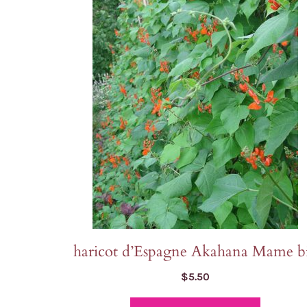
Laitues
Cerfeuil
Fenouil des Alpes bio
Chou et kale
Melons et 
Coriandre
Kiwi arctique bio
Concombres
Pois et au
Estragon
Gai Lan Blue Star bio
COURGES
Poivrons e
Fenugrec
Melon Farnorth bio
Courges d'été
Racines di
Marjolaine
Oseille-épinard bio
Courges d'hiver
Radis, nave
Oseille sanguine bio
Penstemon calico bio
Piment Criolla Sella
VIVACES ET BISA
haricot d’Espagne Akahana Mame b
$
5.50