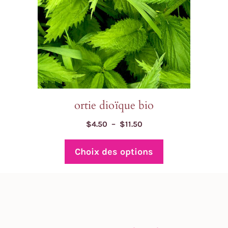
être
choisies
sur
la
page
du
produit
ortie dioïque bio
Plage
$
4.50
–
$
11.50
de
prix :
Choix des options
$4.50
à
$11.50