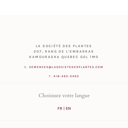
LA SOCIÉTÉ DES PLANTES
207, RANG DE L’EMBARRAS
KAMOURASKA QUEBEC G0L 1M0
C.
SEMENCES@LASOCIETEDESPLANTES.COM
T.
418-492-2493
Choisissez votre langue
FR
|
EN