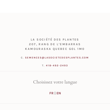
LA SOCIÉTÉ DES PLANTES
207, RANG DE L’EMBARRAS
KAMOURASKA QUEBEC G0L 1M0
C.
SEMENCES@LASOCIETEDESPLANTES.COM
T.
418-492-2493
Choisissez votre langue
FR
|
EN