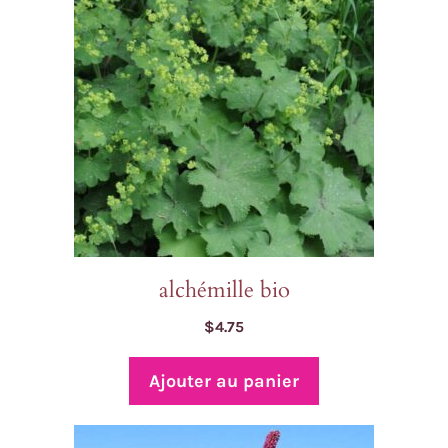
alchémille bio
$
4.75
Ajouter au panier
Ce