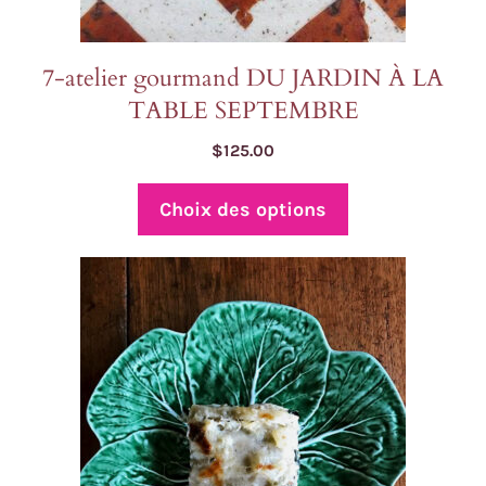
du
produit
7-atelier gourmand DU JARDIN À LA
TABLE SEPTEMBRE
$
125.00
Choix des options
Ce
produit
a
plusieurs
variations.
Les
options
peuvent