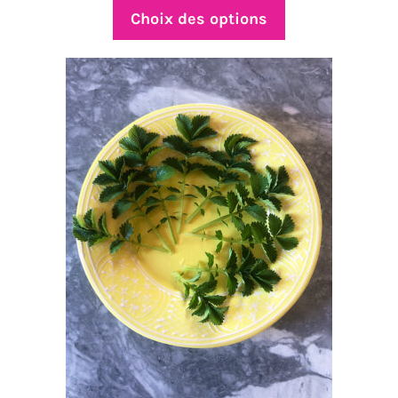
prix :
Choix des options
$4.50
à
$21.50