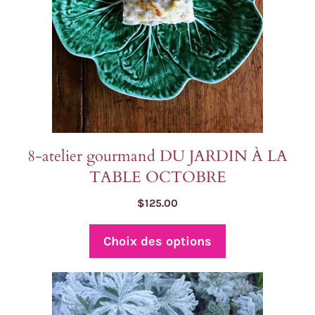
être
choisies
sur
la
page
du
produit
8-atelier gourmand DU JARDIN À LA
TABLE OCTOBRE
$
125.00
Choix des options
Ce
produit