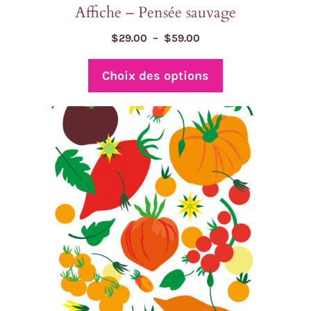
Affiche – Pensée sauvage
Plage
$
29.00
–
$
59.00
de
prix :
Choix des options
$29.00
à
$59.00