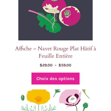
être
choisies
sur
la
page
du
produit
Affiche – Navet Rouge Plat Hâtif à
Feuille Entière
Plage
$
29.00
–
$
59.00
de
prix :
Choix des options
$29.00
à
$59.00