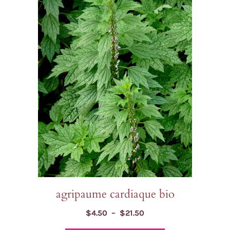
a
plusieurs
variations.
Les
options
peuvent
être
choisies
sur
la
page
du
produit
agripaume cardiaque bio
Plage
$
4.50
–
$
21.50
de