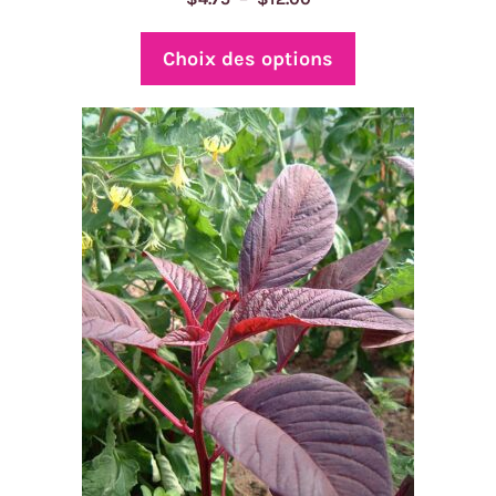
de
prix :
Choix des options
$4.75
à
$12.00