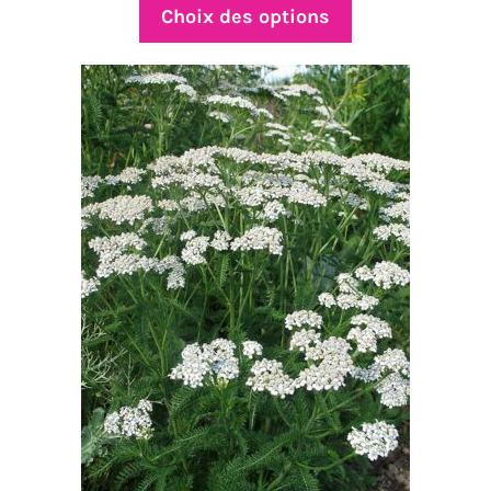
prix :
Choix des options
$4.50
à
$35.00