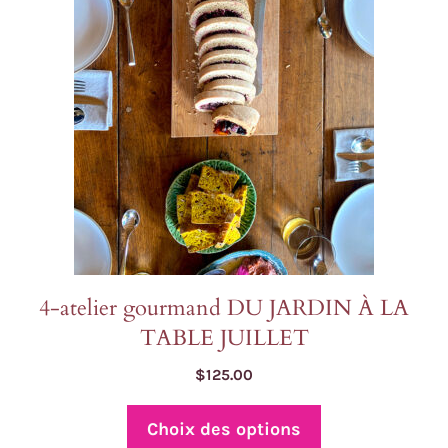
variations.
Les
options
peuvent
être
choisies
sur
la
page
du
produit
4-atelier gourmand DU JARDIN À LA
TABLE JUILLET
$
125.00
Choix des options