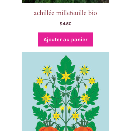
achillée millefeuille bio
$
4.50
Ajouter au panier
Ce
produit
a
plusieurs
variations.
Les
options
peuvent
être
choisies