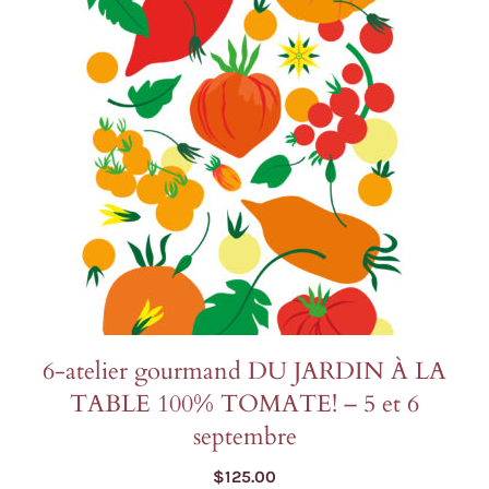
plusieurs
variations.
Les
options
peuvent
être
choisies
sur
la
page
du
produit
6-atelier gourmand DU JARDIN À LA
TABLE 100% TOMATE! – 5 et 6
septembre
$
125.00