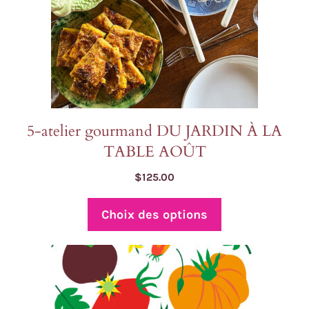
choisies
sur
la
page
du
produit
5-atelier gourmand DU JARDIN À LA
TABLE AOÛT
$
125.00
Choix des options
Ce
produit
a