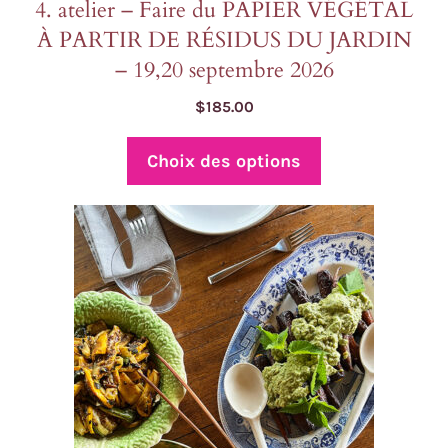
4. atelier – Faire du PAPIER VÉGÉTAL
À PARTIR DE RÉSIDUS DU JARDIN
– 19,20 septembre 2026
$
185.00
Choix des options
Ce
produit
a
plusieurs
variations.
Les
options
peuvent
être