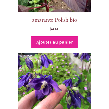
amarante Polish bio
$
4.50
Ajouter au panier
Article ajouté au panier
Paiement
0 Produit -
$
0.00