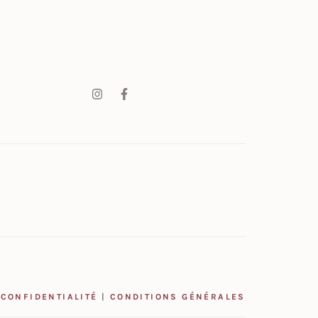
 CONFIDENTIALITÉ
|
CONDITIONS GÉNÉRALES