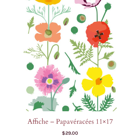
Affiche – Papavéracées 11×17
$
29.00