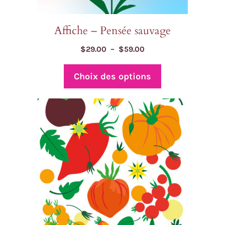
du
produit
Affiche – Pensée sauvage
Plage
$
29.00
–
$
59.00
de
prix :
Choix des options
$29.00
à
$59.00