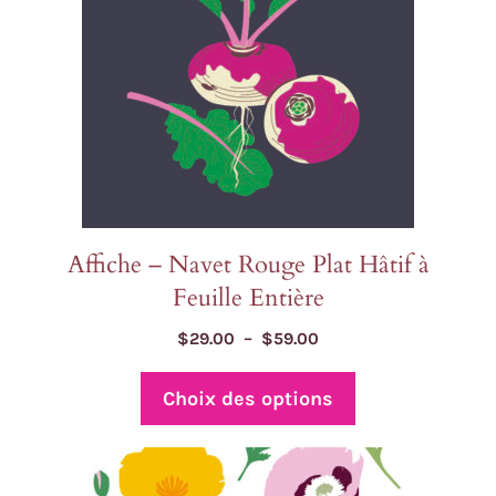
peuvent
être
choisies
sur
la
page
du
produit
Affiche – Navet Rouge Plat Hâtif à
Feuille Entière
Plage
$
29.00
–
$
59.00
de
prix :
Choix des options
$29.00
à
$59.00