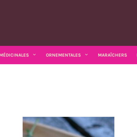
MÉDICINALES
ORNEMENTALES
MARAÎCHERS
MATIQUES
PLANTES MÉDICINALES
PLANTES ORNEMENTALES
rs
Rhubarbe
ANNUELLES
ANNUELLES
estibles
SALADES DIVERSES
io bio
Amarantes
Coréopsis
Feuilles diverses
Armoise
Matricaire odorante
Chardons
Sarriette 
k bio
Arroches
Cosmos
ains
Chicorées
Ashwagandha
Mélisse
Mauves
Souci - c
Asarine
Gloire-du-mati
grimpants
Moutardes
Balsamine
Nigelle
Mélisse turque
Tabacs
Balsamine
Gueules-de-lou