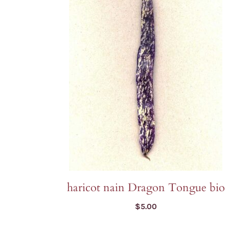
Laitues
Cerfeuil
Fenouil des Alpes bio
Chou et kale
Melons et 
Coriandre
Kiwi arctique bio
Concombres
Pois et au
Estragon
Gai Lan Blue Star bio
COURGES
Poivrons e
Fenugrec
Melon Farnorth bio
Courges d'été
Racines di
Marjolaine
Oseille-épinard bio
Courges d'hiver
Radis, nave
Oseille sanguine bio
Penstemon calico bio
Piment Criolla Sella
VIVACES ET BISA
haricot nain Dragon Tongue bio
$
5.00