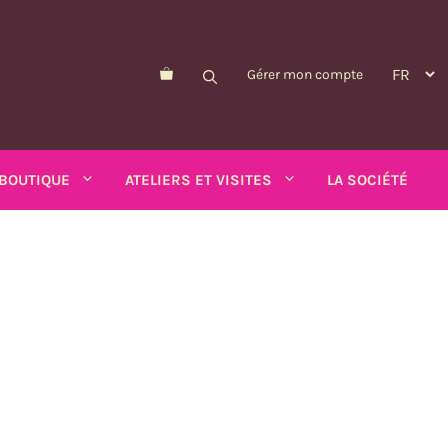
Gérer mon compte
BOUTIQUE
ATELIERS ET VISITES
LA SOCIÉTÉ
Morelle de Balbis
Pois-asperge
d'été
Myosotis
Schizanthus
alendula
n
Nicandre
Soucis
p
Nigelle
Tabac ailé