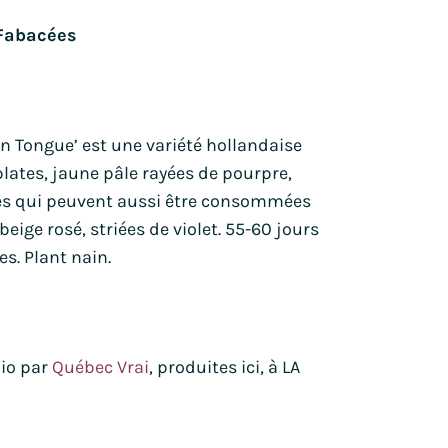
Oreille de lion
Tagètes
 Fabacées
gne
Orlaya
Tournesols
Pavots
Zinnia
Pensée sauvage
Petunia
on Tongue’ est une variété hollandaise
lates, jaune pâle rayées de pourpre,
Phacélie
nes qui peuvent aussi être consommées
beige rosé, striées de violet. 55-60 jours
es. Plant nain.
bio par
Québec Vrai
, produites ici, à LA
S