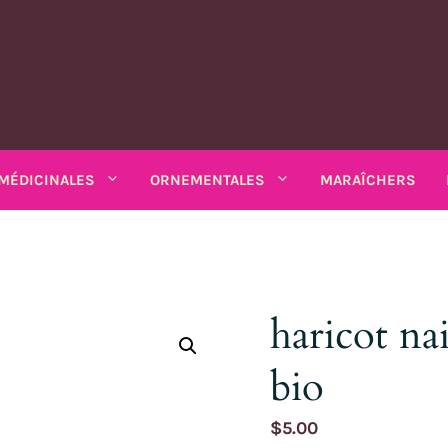
MÉDICINALES
ORNEMENTALES
MARAÎCHERS
MATIQUES
PLANTES MÉDICINALES
PLANTES ORNEMENTALES
rs
Rhubarbe
ANNUELLES
ANNUELLES
haricot n
estibles
SALADES DIVERSES
io bio
Amarantes
Coréopsis
Feuilles diverses
bio
Armoise
Matricaire odorante
Chardons
Sarriette 
k bio
Arroches
Cosmos
ains
Chicorées
Ashwagandha
Mélisse
Mauves
Souci - c
Asarine
Gloire-du-mati
grimpants
Moutardes
$
5.00
Balsamine
Nigelle
Mélisse turque
Tabacs
Balsamine
Gueules-de-lou