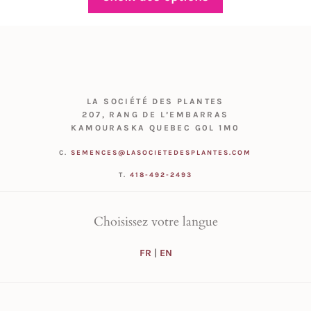
$4.50
à
$15.00
LA SOCIÉTÉ DES PLANTES
207, RANG DE L’EMBARRAS
KAMOURASKA QUEBEC G0L 1M0
C.
SEMENCES@LASOCIETEDESPLANTES.COM
T.
418-492-2493
Choisissez votre langue
FR
|
EN