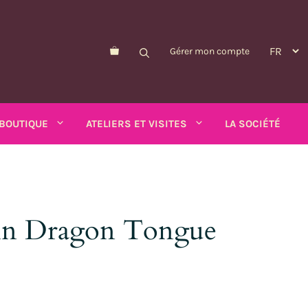
Gérer mon compte
BOUTIQUE
ATELIERS ET VISITES
LA SOCIÉTÉ
ain Dragon Tongue
Morelle de Balbis
Pois-asperge
d'été
Myosotis
Schizanthus
alendula
n
Nicandre
Soucis
p
Nigelle
Tabac ailé