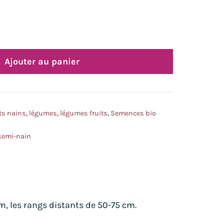
Ajouter au panier
ts nains
,
légumes
,
légumes fruits
,
Semences bio
semi-nain
cm, les rangs distants de 50-75 cm.