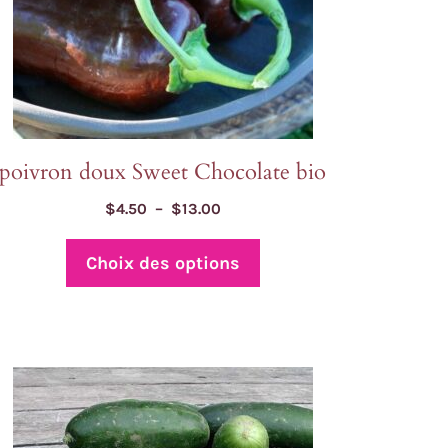
oisies
r
ge
u
oduit
poivron doux Sweet Chocolate bio
Plage
$
4.50
–
$
13.00
de
prix :
Choix des options
$4.50
à
$13.00