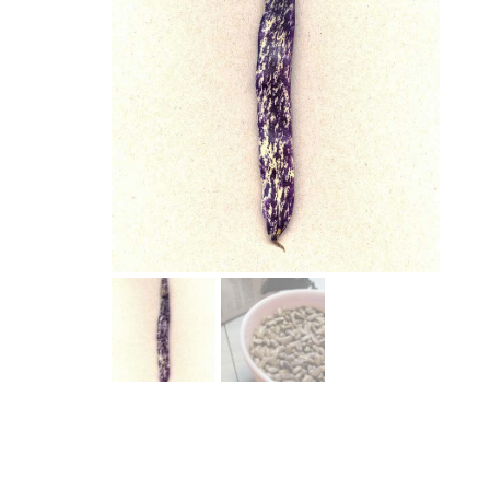
Laitues
Cerfeuil
Fenouil des Alpes bio
Chou et kale
Melons et 
Coriandre
Kiwi arctique bio
Concombres
Pois et au
Estragon
Gai Lan Blue Star bio
COURGES
Poivrons e
Fenugrec
Melon Farnorth bio
Courges d'été
Racines di
Marjolaine
Oseille-épinard bio
Courges d'hiver
Radis, nave
Oseille sanguine bio
Penstemon calico bio
Piment Criolla Sella
VIVACES ET BISA