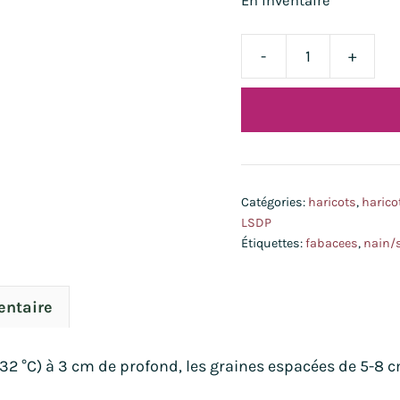
En inventaire
-
+
quantité
de
haricot
nain
Dragon
Tongue
Catégories:
haricots
,
harico
bio
LSDP
Étiquettes:
fabacees
,
nain/
entaire
-32 °C) à 3 cm de profond, les graines espacées de 5-8 