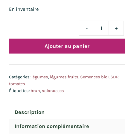
En inventaire
-
+
quan
de
Ajouter au panier
tom
Blac
Plu
bio
Catégories:
légumes
,
légumes fruits
,
Semences bio LSDP
,
tomates
Étiquettes:
brun
,
solanacees
Description
Information complémentaire