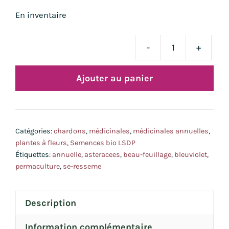
En inventaire
-
+
quan
de
Ajouter au panier
cha
mar
bio
Catégories:
chardons
,
médicinales
,
médicinales annuelles
,
plantes à fleurs
,
Semences bio LSDP
Étiquettes:
annuelle
,
asteracees
,
beau-feuillage
,
bleuviolet
,
permaculture
,
se-resseme
Description
Information complémentaire