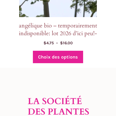
page
du
produit
angélique bio – temporairement
indisponible: lot 2026 d’ici peu!-
Plage
$
4.75
–
$
16.00
de
prix :
Choix des options
$4.75
à
$16.00