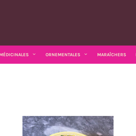
MÉDICINALES
ORNEMENTALES
MARAÎCHERS
MATIQUES
PLANTES MÉDICINALES
PLANTES ORNEMENTALES
rs
Rhubarbe
ANNUELLES
ANNUELLES
estibles
SALADES DIVERSES
io bio
Amarantes
Coréopsis
Feuilles diverses
Armoise
Matricaire odorante
Chardons
Sarriette 
k bio
Arroches
Cosmos
ains
Chicorées
Ashwagandha
Mélisse
Mauves
Souci - c
Asarine
Gloire-du-mati
grimpants
Moutardes
Balsamine
Nigelle
Mélisse turque
Tabacs
Balsamine
Gueules-de-lou