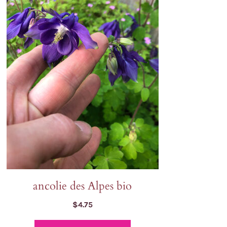
Oreille de lion
Tagètes
gne
Orlaya
Tournesols
Pavots
Zinnia
Pensée sauvage
Petunia
Phacélie
ancolie des Alpes bio
$
4.75