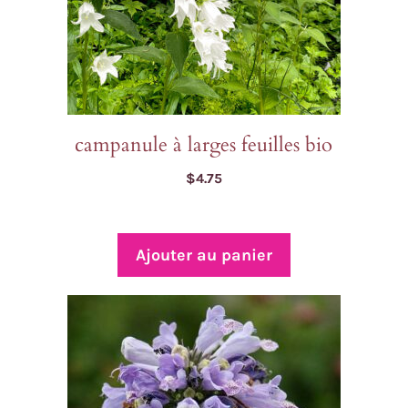
su
la
pa
d
pr
campanule à larges feuilles bio
$
4.75
Ajouter au panier