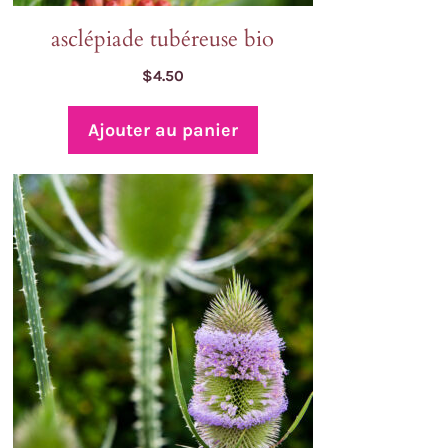
asclépiade tubéreuse bio
$
4.50
Ajouter au panier
oduit
usieurs
riations.
s
tions
uvent
re
oisies