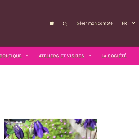
Gérer mon compte
BOUTIQUE
ATELIERS ET VISITES
LA SOCIÉTÉ
Morelle de Balbis
Pois-asperge
d'été
Myosotis
Schizanthus
alendula
n
Nicandre
Soucis
p
Nigelle
Tabac ailé