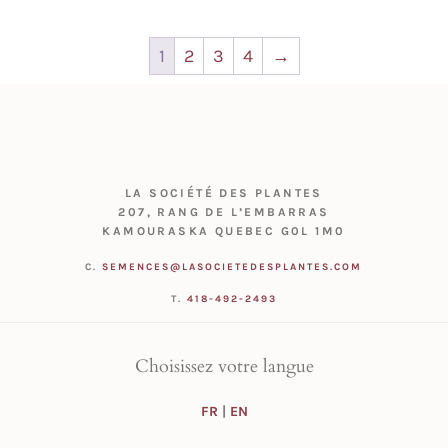
1
2
3
4
→
LA SOCIÉTÉ DES PLANTES
207, RANG DE L’EMBARRAS
KAMOURASKA QUEBEC G0L 1M0
C.
SEMENCES@LASOCIETEDESPLANTES.COM
T.
418-492-2493
Choisissez votre langue
FR
|
EN