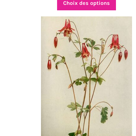
prix :
Choix des options
$4.50
à
$21.50