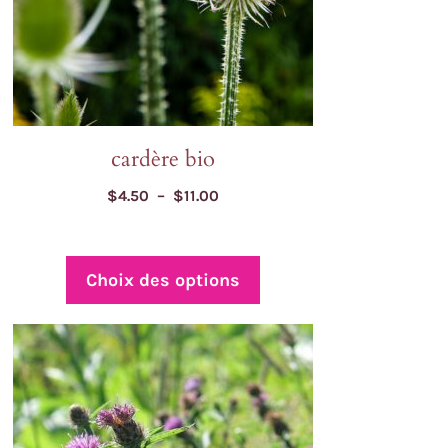
r
ge
u
oduit
cardère bio
Plage
$
4.50
–
$
11.00
de
prix :
$4.50
Choix des options
à
$11.00