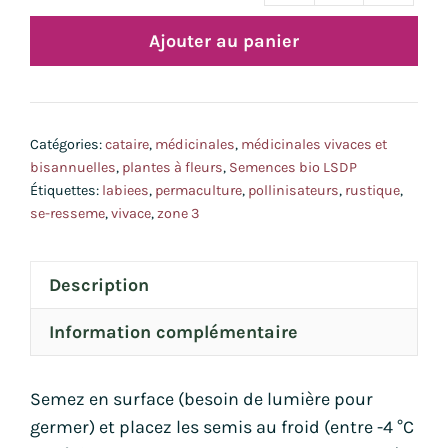
de
Ajouter au panier
cata
bio
Catégories:
cataire
,
médicinales
,
médicinales vivaces et
bisannuelles
,
plantes à fleurs
,
Semences bio LSDP
Étiquettes:
labiees
,
permaculture
,
pollinisateurs
,
rustique
,
se-resseme
,
vivace
,
zone 3
Description
Information complémentaire
Semez en surface (besoin de lumière pour
germer) et placez les semis au froid (entre -4 °C