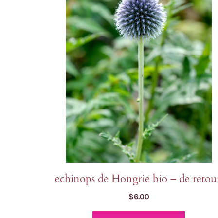
Laitues
Cerfeuil
Fenouil des Alpes bio
Chou et kale
Melons et 
Coriandre
Kiwi arctique bio
Concombres
Pois et au
Estragon
Gai Lan Blue Star bio
COURGES
Poivrons e
Fenugrec
Melon Farnorth bio
Courges d'été
Racines di
Marjolaine
Oseille-épinard bio
Courges d'hiver
Radis, nave
Oseille sanguine bio
Penstemon calico bio
Piment Criolla Sella
VIVACES ET BISA
echinops de Hongrie bio – de retou
$
6.00