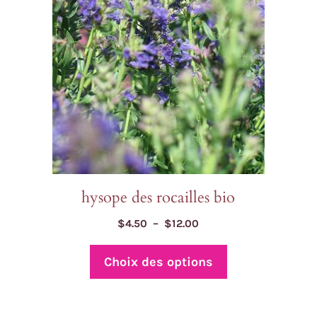
options
peuvent
être
choisies
sur
la
page
du
produit
hysope des rocailles bio
Plage
$
4.50
–
$
12.00
de
prix :
Choix des options
$4.50
à
$12.00