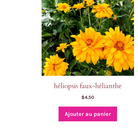
héliopsis faux-hélianthe
$
4.50
Ajouter au panier