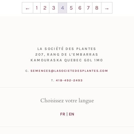
←
1
2
3
4
5
6
7
8
→
LA SOCIÉTÉ DES PLANTES
207, RANG DE L’EMBARRAS
KAMOURASKA QUEBEC G0L 1M0
C.
SEMENCES@LASOCIETEDESPLANTES.COM
T.
418-492-2493
Choisissez votre langue
FR
|
EN