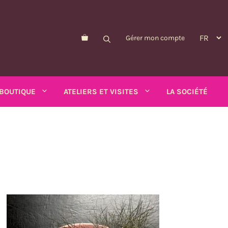
Gérer mon compte
BOUTIQUE
ATELIERS ET VISITES
LA SOCIÉTÉ
Morelle de Balbis
Pois-asperge
d'été
Myosotis
Schizanthus
alendula
n
Nicandre
Soucis
p
Nigelle
Tabac ailé