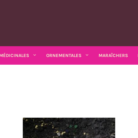
MÉDICINALES
ORNEMENTALES
MARAÎCHERS
MATIQUES
PLANTES MÉDICINALES
PLANTES ORNEMENTALES
rs
Rhubarbe
ANNUELLES
ANNUELLES
estibles
SALADES DIVERSES
io bio
Amarantes
Coréopsis
Feuilles diverses
Armoise
Matricaire odorante
Chardons
Sarriette 
k bio
Arroches
Cosmos
ains
Chicorées
Ashwagandha
Mélisse
Mauves
Souci - c
Asarine
Gloire-du-mati
grimpants
Moutardes
Balsamine
Nigelle
Mélisse turque
Tabacs
Balsamine
Gueules-de-lou