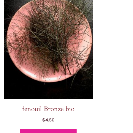
Oreille de lion
Tagètes
gne
Orlaya
Tournesols
Pavots
Zinnia
Pensée sauvage
Petunia
Phacélie
fenouil Bronze bio
$
4.50